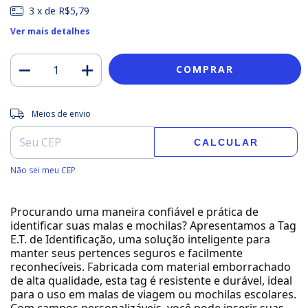
3
x de
R$5,79
Ver mais detalhes
Entregas para o CEP:
ALTERAR CEP
Meios de envio
CALCULAR
Não sei meu CEP
Procurando uma maneira confiável e prática de
identificar suas malas e mochilas? Apresentamos a Tag
E.T. de Identificação, uma solução inteligente para
manter seus pertences seguros e facilmente
reconhecíveis. Fabricada com material emborrachado
de alta qualidade, esta tag é resistente e durável, ideal
para o uso em malas de viagem ou mochilas escolares.