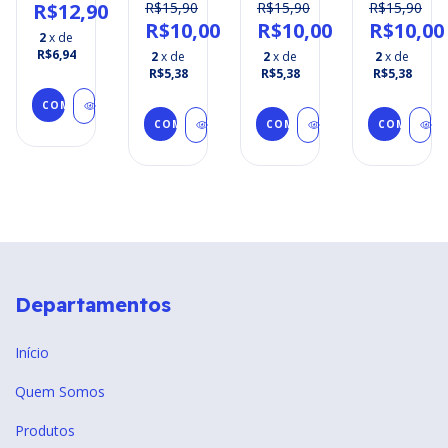
BRACELETE
BRASIL
DO
BRASIL
R$12,90
R$15,90
R$15,90
R$15,90
-
BRASIL
R$10,00
R$10,00
R$10,00
O-
COPA
PEQUENA
2
x de
DO
TORCEDOR
R$6,94
2
x de
2
x de
2
x de
L
MUNDO
R$5,38
R$5,38
R$5,38
RINHO
2026
COMPRAR
COMPRAR
COMPRAR
COMPRAR
Departamentos
Início
Quem Somos
Produtos