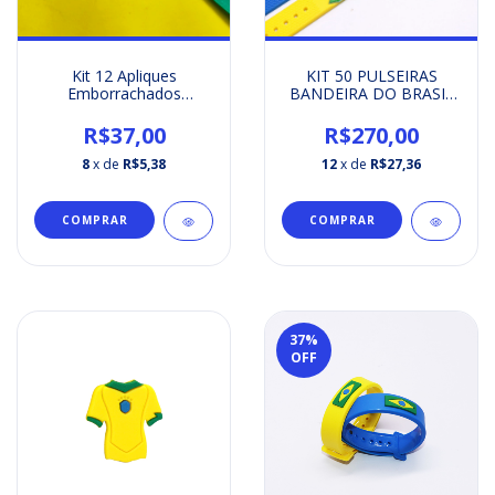
Kit 12 Apliques
KIT 50 PULSEIRAS
Emborrachados
BANDEIRA DO BRASIL
Coração Copa do
GRANDE
Mundo Brasil Futebol
R$37,00
R$270,00
8
x de
R$5,38
12
x de
R$27,36
COMPRAR
37
%
OFF