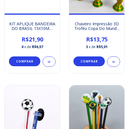
KIT APLIQUE BANDEIRA
Chaveiro Impressão 3D
DO BRASIL 15X10MM
Troféu Copa Do Mundo
COM CANALETA DE
2026 Futebol
COSTURA KIT-
R$21,90
R$13,75
ETIQUETA
EMBORRACHADA
4
x de
R$6,07
3
x de
R$5,01
COMPRAR
COMPRAR