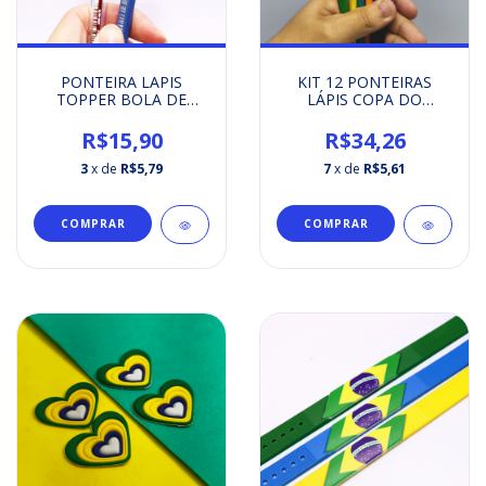
PONTEIRA LAPIS
KIT 12 PONTEIRAS
TOPPER BOLA DE
LÁPIS COPA DO
FUTEBOL SOCCER
MUNDO 2026 FUTEBOL
BRASIL
R$15,90
R$34,26
3
x de
R$5,79
7
x de
R$5,61
COMPRAR