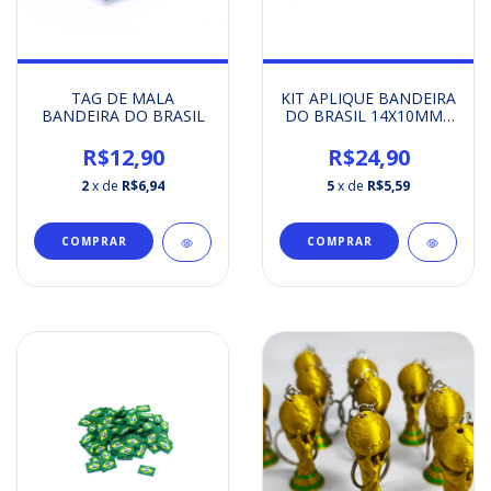
TAG DE MALA
KIT APLIQUE BANDEIRA
BANDEIRA DO BRASIL
DO BRASIL 14X10MM -
ETIQUETA
EMBORRACHADA
R$12,90
R$24,90
2
x de
R$6,94
5
x de
R$5,59
COMPRAR