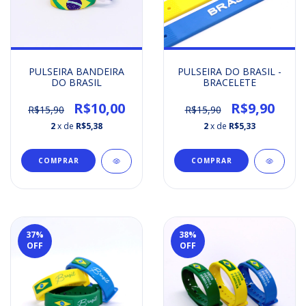
PULSEIRA BANDEIRA
PULSEIRA DO BRASIL -
DO BRASIL
BRACELETE
R$10,00
R$9,90
R$15,90
R$15,90
2
x de
R$5,38
2
x de
R$5,33
COMPRAR
COMPRAR
37
%
38
%
OFF
OFF