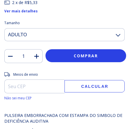
2
x de
R$5,33
Ver mais detalhes
Tamanho
Entregas para o CEP:
ALTERAR CEP
Meios de envio
CALCULAR
Não sei meu CEP
PULSEIRA EMBORRACHADA COM ESTAMPA DO SIMBOLO DE
DEFICIÊNCIA AUDITIVA