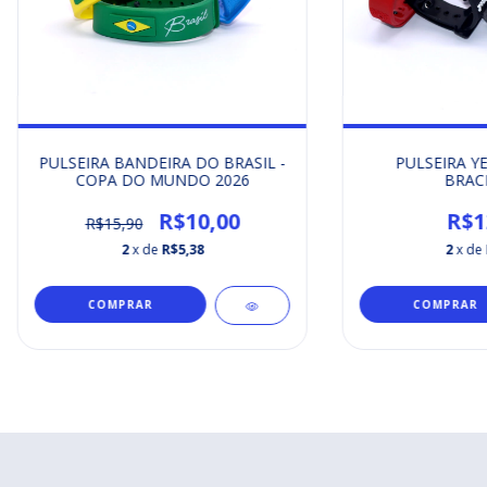
PULSEIRA BANDEIRA DO BRASIL -
PULSEIRA Y
COPA DO MUNDO 2026
BRAC
R$10,00
R$1
R$15,90
2
x de
R$5,38
2
x de
COMPRAR
COMPRAR