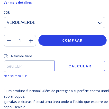
Ver mais detalhes
COR
Entregas para o CEP:
ALTERAR CEP
Meios de envio
CALCULAR
Não sei meu CEP
É um produto funcional. Além de proteger a superfície contra umida
apoiar copos,
garrafas e xícaras. Possui uma área onde o líquido que escorre pel
copo. Deixa o