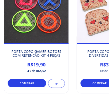
PORTA COPO GAMER BOTÕES
PORTA COPO
COM RETENÇÃO KIT 4 PEÇAS
DIVERTIDAS 
R$19,90
R$3
4
x de
R$5,52
8
x de