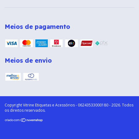
Meios de pagamento
Meios de envio
Copyright Vitrine Etiquetas e Acessórios - 06243533000180 - 2026. Todos
os direitos reservados.