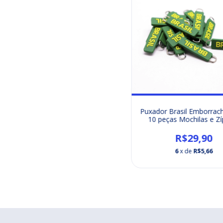
Puxador Brasil Emborrach
10 peças Mochilas e Zí
R$29,90
6
x de
R$5,66