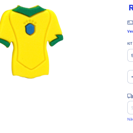
Ve
KIT
Ent
Não