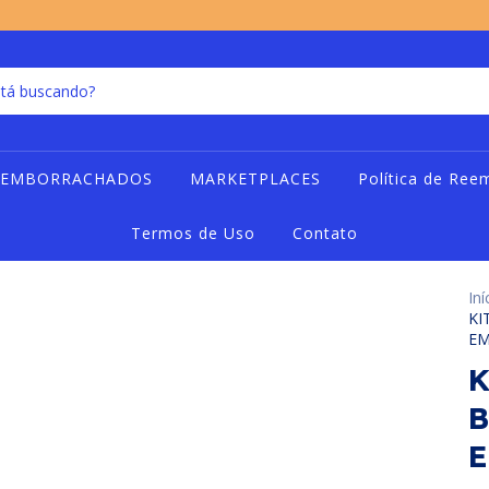
 EMBORRACHADOS
MARKETPLACES
Política de Ree
Termos de Uso
Contato
Iní
KI
E
K
B