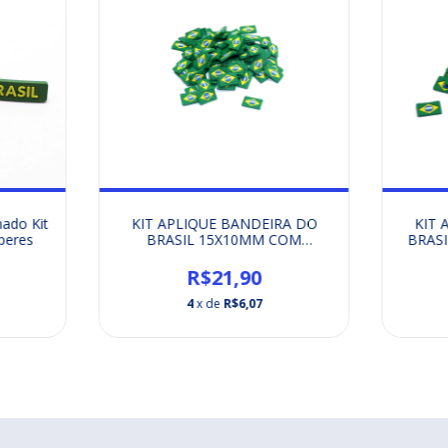
KIT APLIQUE BANDEIRA DO
KIT 
ado Kit
BRASIL 15X10MM COM
BRASI
peres
CANALETA DE COSTURA KIT-
ETIQUETA EMBORRACHADA
R$21,90
4
x de
R$6,07