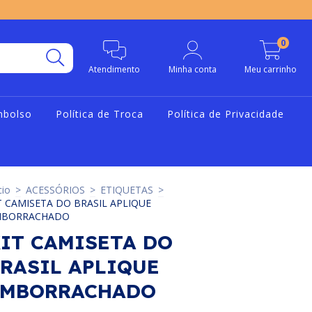
0
Atendimento
Minha conta
Meu carrinho
mbolso
Política de Troca
Política de Privacidade
cio
>
ACESSÓRIOS
>
ETIQUETAS
>
T CAMISETA DO BRASIL APLIQUE
MBORRACHADO
IT CAMISETA DO
RASIL APLIQUE
EMBORRACHADO