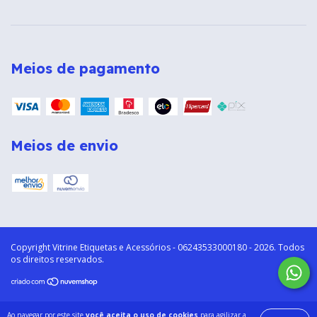
Meios de pagamento
Meios de envio
Copyright Vitrine Etiquetas e Acessórios - 06243533000180 - 2026. Todos
os direitos reservados.
Ao navegar por este site
você aceita o uso de cookies
para agilizar a