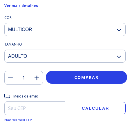
Ver mais detalhes
COR
TAMANHO
Entregas para o CEP:
ALTERAR CEP
Meios de envio
CALCULAR
Não sei meu CEP