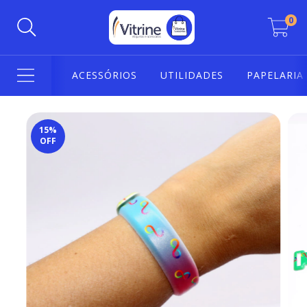
0
ACESSÓRIOS
UTILIDADES
PAPELARIA
15
%
OFF