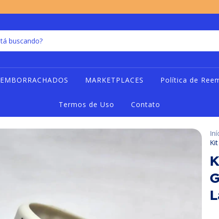
 EMBORRACHADOS
MARKETPLACES
Política de Ree
Termos de Uso
Contato
Iní
Kit
K
G
L