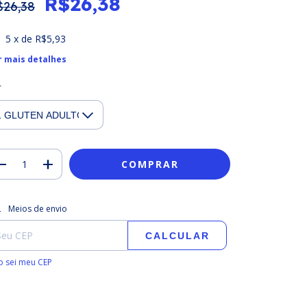
R$26,38
$26,38
5
x de
R$5,93
r mais detalhes
r
regas para o CEP:
ALTERAR CEP
Meios de envio
CALCULAR
 sei meu CEP