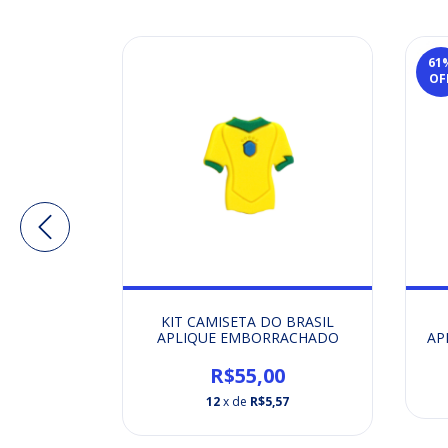
61
OF
COM IMÃ
KIT CAMISETA DO BRASIL
AP
O- LETRA
APLIQUE EMBORRACHADO
L/PINK
,70
R$55,00
12
x de
R$5,57