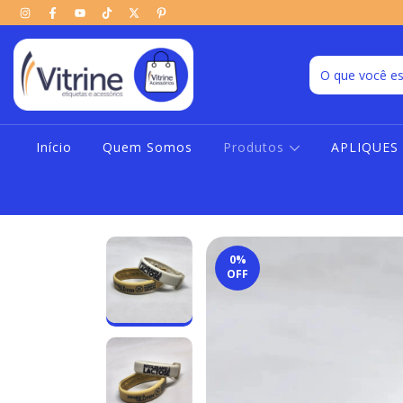
Início
Quem Somos
Produtos
APLIQUES
0
%
OFF