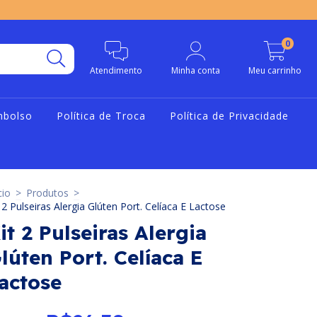
0
Atendimento
Minha conta
Meu carrinho
mbolso
Política de Troca
Política de Privacidade
cio
>
Produtos
>
 2 Pulseiras Alergia Glúten Port. Celíaca E Lactose
it 2 Pulseiras Alergia
lúten Port. Celíaca E
actose