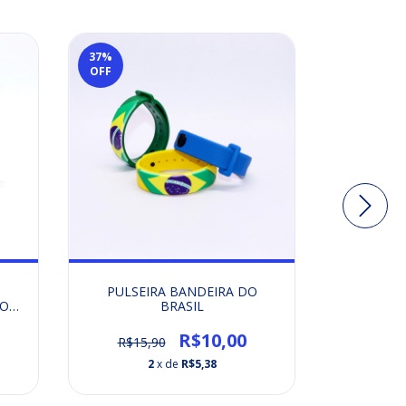
37
%
OFF
KIT APL
O
PULSEIRA BANDEIRA DO
BRASIL 1
DO
BRASIL
EM
R$10,00
R$15,90
2
x de
R$5,38