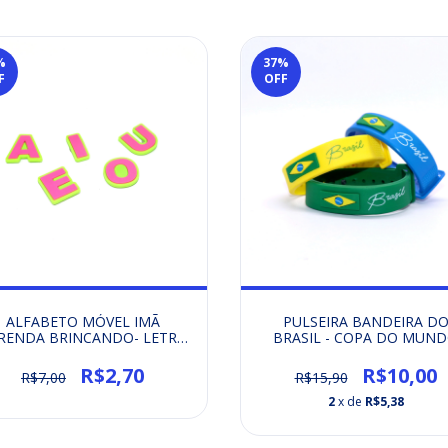
%
37
%
F
OFF
ALFABETO MÓVEL IMÃ
PULSEIRA BANDEIRA D
RENDA BRINCANDO- LETRA
BRASIL - COPA DO MUN
INDIVIDUAL PINK/VERDE
2026
R$2,70
R$10,00
R$7,00
R$15,90
2
x de
R$5,38